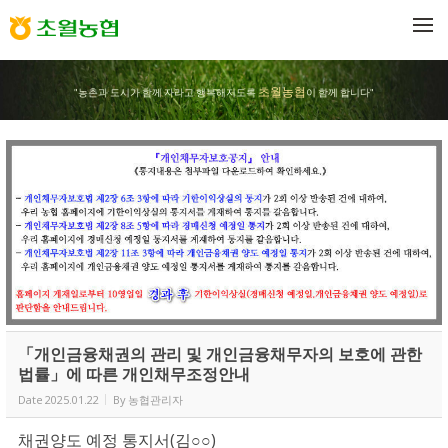
Sketchbook5, 스케치북5
Sketchbook5, 스케치북5
메뉴 건너뛰기
초월농협
"농촌과 도시가 함께 자라고 행복해지도록
이 함께 합니다"
「개인금융채권의 관리 및 개인금융채무자의 보호에 관한
법률」에 따른 개인채무조정안내
Date
2025.01.22
By
농협관리자
채권양도 예정 통지서(김○○)