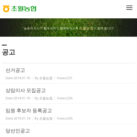
Sketchbook5, 스케치북5
Sketchbook5, 스케치북5
메뉴 건너뛰기
초월농협
"농촌과 도시가 함께 자라고 행복해지도록
이 함께 합니다"
공고
선거공고
Date
2014.01.10
By
초월농협
Views
251
상임이사 모집공고
Date
2014.01.10
By
초월농협
Views
236
임원 후보자 등록공고
Date
2014.01.16
By
초월농협
Views
245
당선인공고