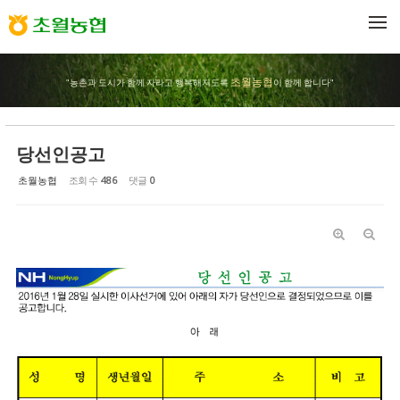
Sketchbook5, 스케치북5
Sketchbook5, 스케치북5
메뉴 건너뛰기
초월농협
"농촌과 도시가 함께 자라고 행복해지도록
이 함께 합니다"
당선인공고
초월농협
조회 수
486
댓글
0