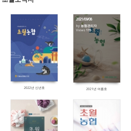
2021/09/08
by
농협관리자
26
Views
119
2022년 신년호
2021년 여름호
123
130