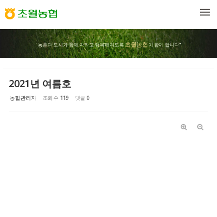
Sketchbook5, 스케치북5
Sketchbook5, 스케치북5
메뉴 건너뛰기
초월농협
"농촌과 도시가 함께 자라고 행복해지도록
이 함께 합니다"
2021년 여름호
농협관리자
조회 수
119
댓글
0